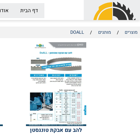
דף הבית
אודות
/
/
מותגים
DOALL
להב עם אבקת טונגסטן
להב TCN-F