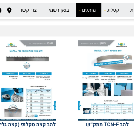
קטלוג
מותגים
יבואן רשמי
צור קשר
 מתק״ש
להב קצה סקלופ (קצה גלי)