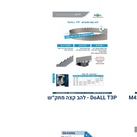
יהלומים
הב M42
DoALL T3P - להב קצה מתק״ש