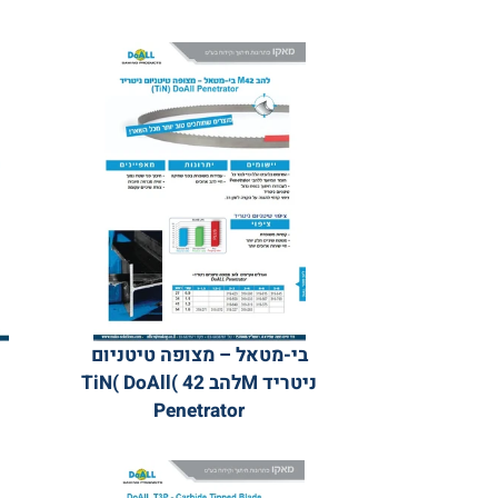
בי-מטאל – מצופה טיטניום
STC -
ניטריד Mלהב 42 )TiN( DoAll
Penetrator